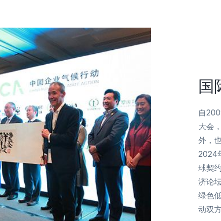
国
自20
大会
外，
202
球契
济论
绿色
动双