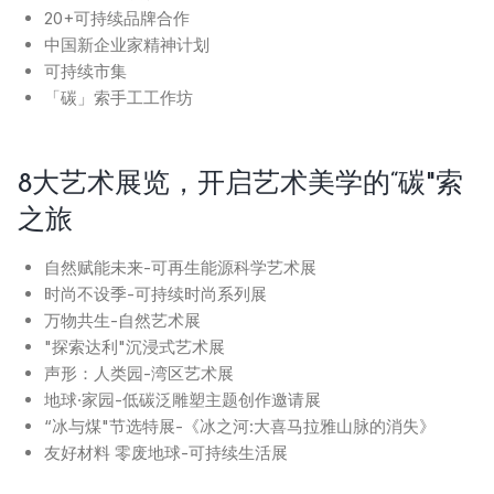
20+可持续品牌合作
中国新企业家精神计划
可持续市集
「碳」索手工工作坊
8大艺术展览，开启艺术美学的“碳"索
之旅
自然赋能未来-可再生能源科学艺术展
时尚不设季-可持续时尚系列展
万物共生-自然艺术展
"探索达利"沉浸式艺术展
声形：人类园-湾区艺术展
地球·家园-低碳泛雕塑主题创作邀请展
“冰与煤"节选特展-《冰之河:大喜马拉雅山脉的消失》
友好材料 零废地球-可持续生活展